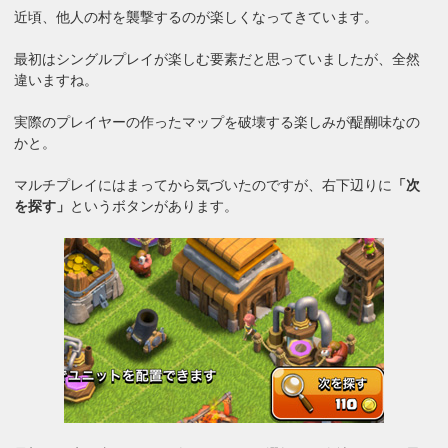
近頃、他人の村を襲撃するのが楽しくなってきています。
最初はシングルプレイが楽しむ要素だと思っていましたが、全然
違いますね。
実際のプレイヤーの作ったマップを破壊する楽しみが醍醐味なの
かと。
マルチプレイにはまってから気づいたのですが、右下辺りに
「次
を探す」
というボタンがあります。