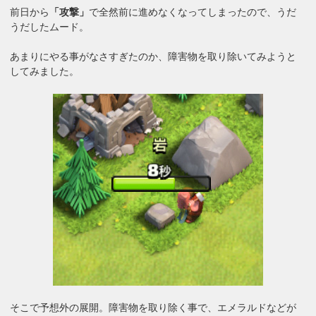
前日から
「攻撃」
で全然前に進めなくなってしまったので、うだ
うだしたムード。
あまりにやる事がなさすぎたのか、障害物を取り除いてみようと
してみました。
そこで予想外の展開。障害物を取り除く事で、エメラルドなどが