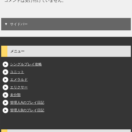
コメントは受け付けていません。
サイドバー
メニュー
シングルプレイ攻略
ユニット
エメラルド
エリクサー
未分類
管理人Aのプレイ日記
管理人Bのプレイ日記