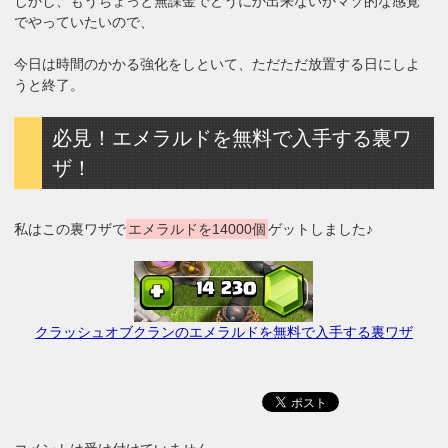
しかし、もうちょっと無課金でどうにか出来ないかマゾ的な感覚
でやっていたいので、
今日は時間のかかる強化をしといて、ただただ放置する日にしよ
うと終了。
必見！エメラルドを無料で入手する裏ワ
ザ！
私はこの裏ワザで
エメラルドを14000個
ゲットしました♪
クラッシュオブクランのエメラルドを無料で入手する裏ワザ